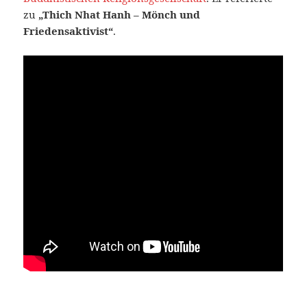
zu
„Thich Nhat Hanh – Mönch und
Friedensaktivist“
.